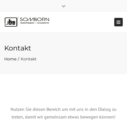
×
+49 2191 5808
|
Nachhaltigkeit
Close
top
Tog
bar
navi
Kontakt
Home
Kontakt
Nutzen Sie diesen Bereich um mit uns in den Dialog zu
treten, damit wir gemeinsam etwas bewegen können!