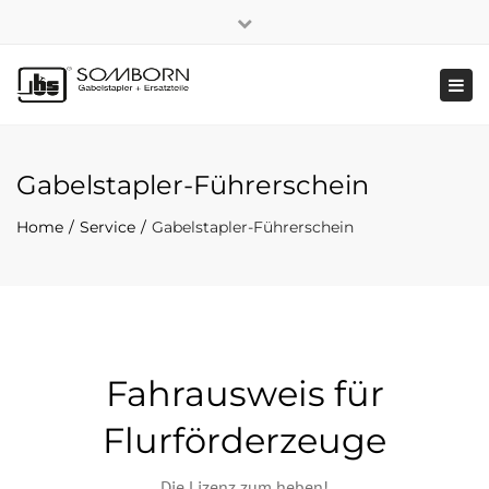
×
+49 2191 5808
|
Nachhaltigkeit
Close
top
Tog
bar
navi
Gabelstapler-Führerschein
Home
Service
Gabelstapler-Führerschein
Fahrausweis für
Flurförderzeuge
Die Lizenz zum heben!