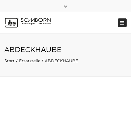
×
+49 2191 5808
|
Nachhaltigkeit
Close
top
Tog
bar
navi
ABDECKHAUBE
Start
Ersatzteile
ABDECKHAUBE