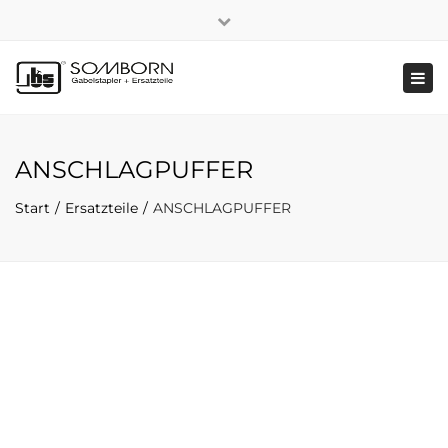
×
+49 2191 5808
|
Nachhaltigkeit
Close
top
Tog
bar
navi
ANSCHLAGPUFFER
Start
Ersatzteile
ANSCHLAGPUFFER