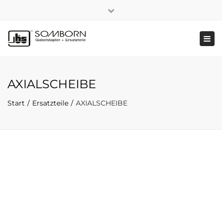
×
+49 2191 5808
|
Nachhaltigkeit
Close
top
Tog
bar
navi
AXIALSCHEIBE
Start
Ersatzteile
AXIALSCHEIBE