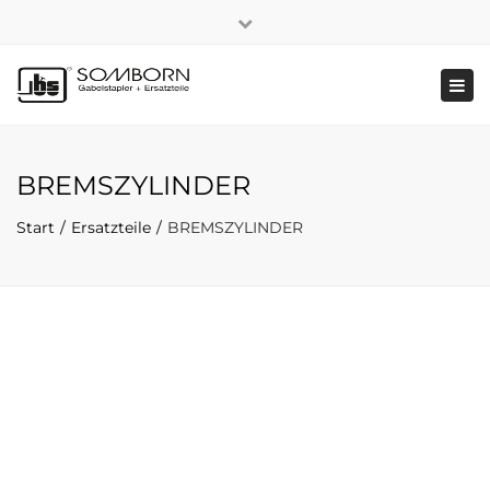
×
+49 2191 5808
|
Nachhaltigkeit
Close
top
Tog
bar
navi
BREMSZYLINDER
Start
Ersatzteile
BREMSZYLINDER