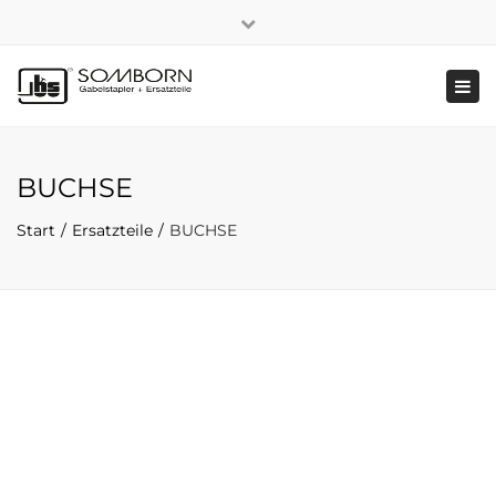
×
+49 2191 5808
|
Nachhaltigkeit
Close
top
Tog
bar
navi
BUCHSE
Start
Ersatzteile
BUCHSE