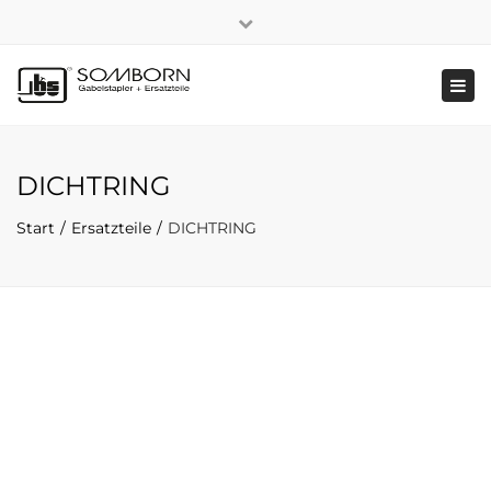
×
+49 2191 5808
|
Nachhaltigkeit
Close
top
Tog
bar
navi
DICHTRING
Start
Ersatzteile
DICHTRING