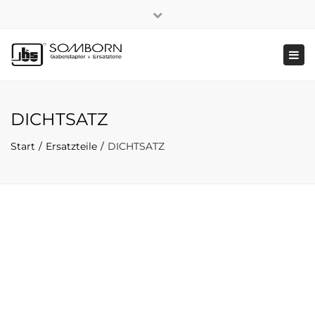
×
+49 2191 5808
|
Nachhaltigkeit
Close
top
Tog
bar
navi
DICHTSATZ
Start
Ersatzteile
DICHTSATZ