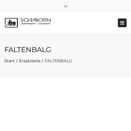
×
+49 2191 5808
|
Nachhaltigkeit
Close
top
Tog
bar
navi
FALTENBALG
Start
Ersatzteile
FALTENBALG