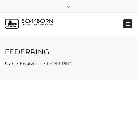
×
+49 2191 5808
|
Nachhaltigkeit
Close
top
Tog
bar
navi
FEDERRING
Start
Ersatzteile
FEDERRING