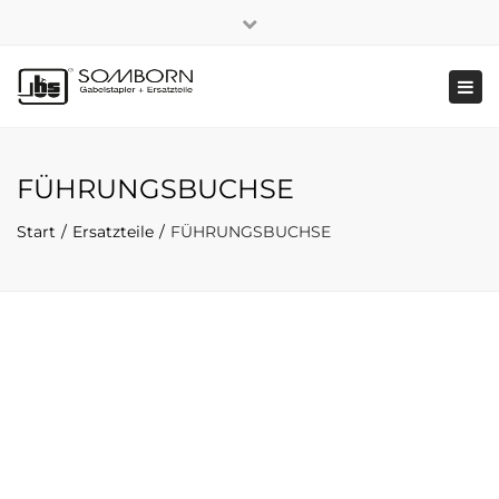
×
+49 2191 5808
|
Nachhaltigkeit
Close
top
Tog
bar
navi
FÜHRUNGSBUCHSE
Start
Ersatzteile
FÜHRUNGSBUCHSE