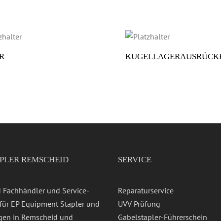
R
KUGELLAGERAUSRÜCK
APLER REMSCHEID
SERVICE
d Fachhändler und Service-
Reparaturservice
 für EP Equipment Stapler und
UVV Prüfung
en in Remscheid und
Gabelstapler-Führerschein