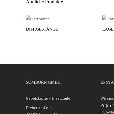
Ähnliche Produkte
DIFF.GESTÄNGE
LAGE
SOMBORN GMBH
EP ST
Gabelstapler + Ersatzteile
Wir sin
Partner
Dreherstraße 14
Hubwag