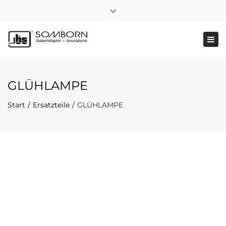
×
+49 2191 5808
|
Nachhaltigkeit
Close
top
Tog
bar
navi
GLÜHLAMPE
Start
Ersatzteile
GLÜHLAMPE