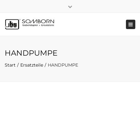
×
+49 2191 5808
|
Nachhaltigkeit
Close
top
Tog
bar
navi
HANDPUMPE
Start
Ersatzteile
HANDPUMPE