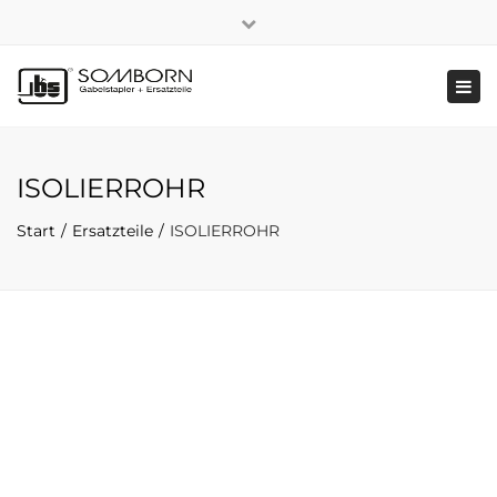
×
+49 2191 5808
|
Nachhaltigkeit
Close
top
Tog
bar
navi
ISOLIERROHR
Start
Ersatzteile
ISOLIERROHR