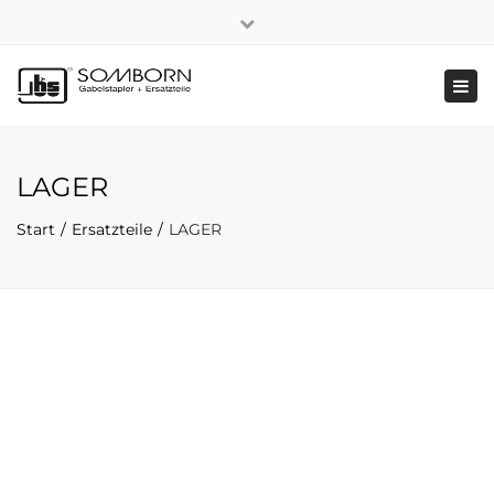
×
+49 2191 5808
|
Nachhaltigkeit
Close
top
Tog
bar
navi
LAGER
Start
Ersatzteile
LAGER