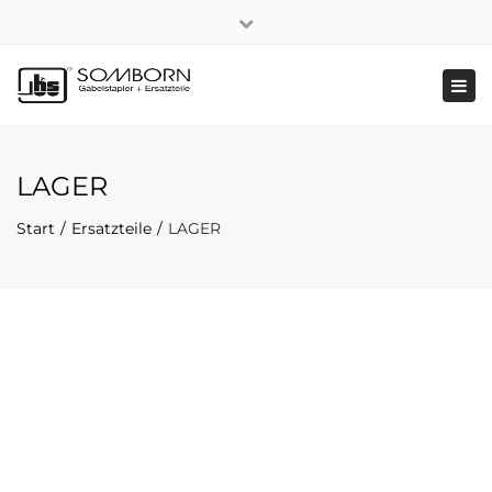
×
+49 2191 5808
|
Nachhaltigkeit
Close
top
Tog
bar
navi
LAGER
Start
Ersatzteile
LAGER