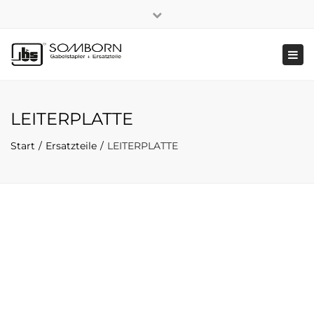
×
+49 2191 5808
|
Nachhaltigkeit
Close
top
Tog
bar
navi
LEITERPLATTE
Start
Ersatzteile
LEITERPLATTE