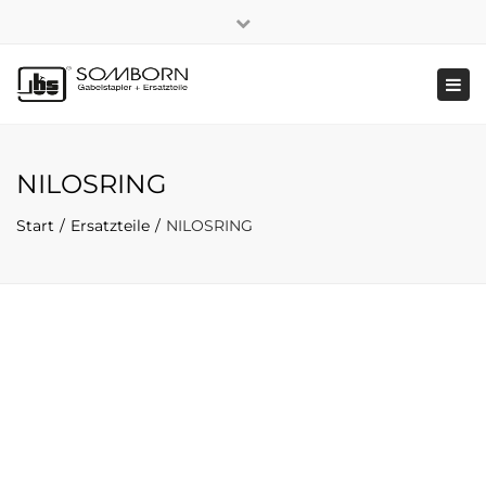
×
+49 2191 5808
|
Nachhaltigkeit
Close
top
Tog
bar
navi
NILOSRING
Start
Ersatzteile
NILOSRING