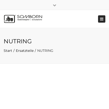
×
+49 2191 5808
|
Nachhaltigkeit
Close
top
Tog
bar
navi
NUTRING
Start
Ersatzteile
NUTRING