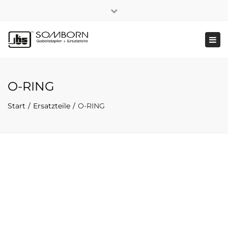
×
+49 2191 5808
|
Nachhaltigkeit
Close
top
Tog
bar
navi
O-RING
Start
Ersatzteile
O-RING