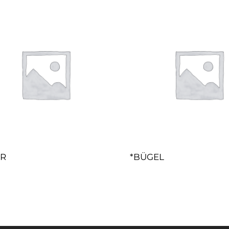
ER
*BÜGEL