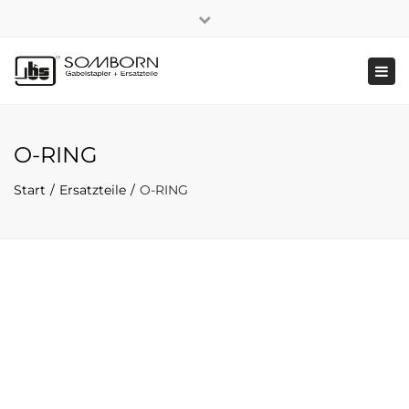
×
+49 2191 5808
|
Nachhaltigkeit
Close
top
Tog
bar
navi
O-RING
Start
Ersatzteile
O-RING