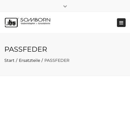
×
+49 2191 5808
|
Nachhaltigkeit
Close
top
Tog
bar
navi
PASSFEDER
Start
Ersatzteile
PASSFEDER