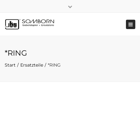
×
+49 2191 5808
|
Nachhaltigkeit
Close
top
Tog
bar
navi
*RING
Start
Ersatzteile
*RING