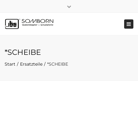
×
+49 2191 5808
|
Nachhaltigkeit
Close
top
Tog
bar
navi
*SCHEIBE
Start
Ersatzteile
*SCHEIBE