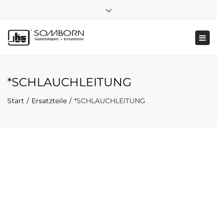
×
+49 2191 5808
|
Nachhaltigkeit
Close
top
Tog
bar
navi
*SCHLAUCHLEITUNG
Start
Ersatzteile
*SCHLAUCHLEITUNG