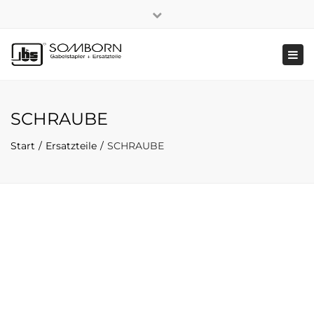
×
+49 2191 5808
|
Nachhaltigkeit
Close
top
Tog
bar
navi
SCHRAUBE
Start
Ersatzteile
SCHRAUBE