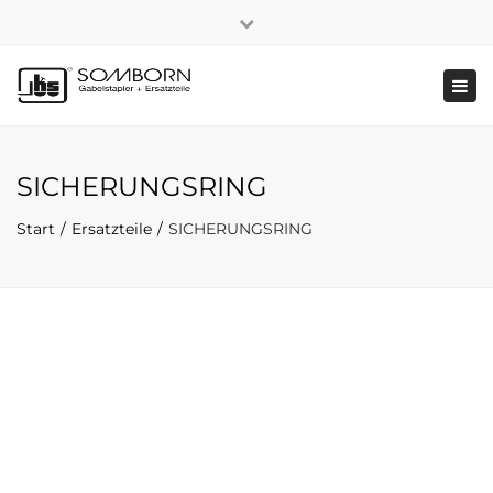
×
+49 2191 5808
|
Nachhaltigkeit
Close
top
Tog
bar
navi
SICHERUNGSRING
Start
Ersatzteile
SICHERUNGSRING