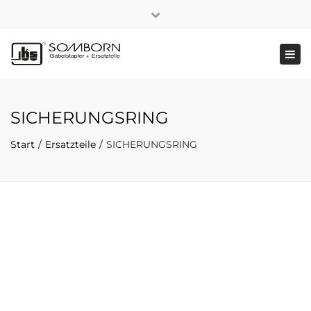
×
+49 2191 5808
|
Nachhaltigkeit
Close
top
Tog
bar
navi
SICHERUNGSRING
Start
Ersatzteile
SICHERUNGSRING