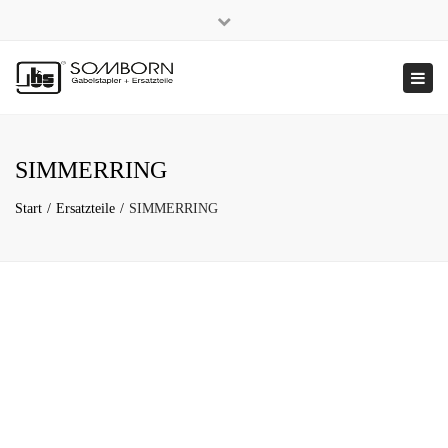
×
+49 2191 5808
|
Nachhaltigkeit
Close
top
Tog
bar
navi
SIMMERRING
Start
Ersatzteile
SIMMERRING