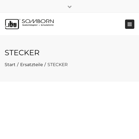
×
+49 2191 5808
|
Nachhaltigkeit
Close
top
Tog
bar
navi
STECKER
Start
Ersatzteile
STECKER