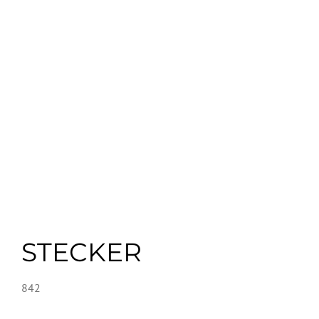
STECKER
842