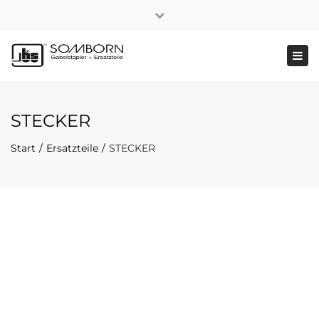
×
+49 2191 5808
|
Nachhaltigkeit
Close
top
Tog
bar
navi
STECKER
Start
Ersatzteile
STECKER