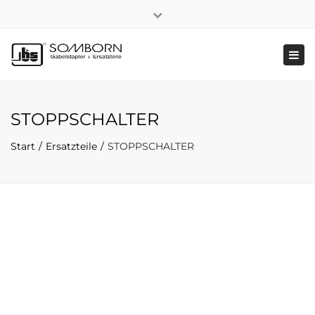
×
+49 2191 5808
|
Nachhaltigkeit
Close
top
Tog
bar
navi
STOPPSCHALTER
Start
Ersatzteile
STOPPSCHALTER