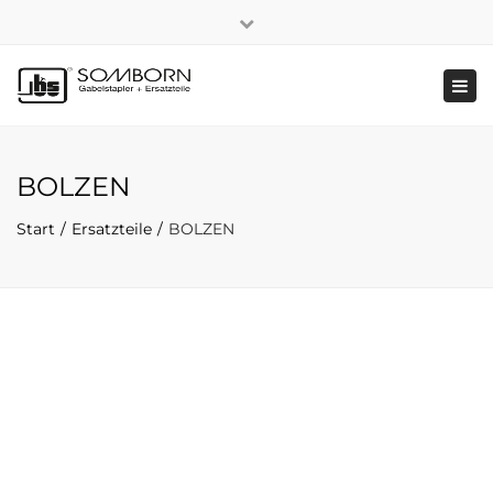
×
+49 2191 5808
|
Nachhaltigkeit
Close
top
Tog
bar
navi
BOLZEN
Start
Ersatzteile
BOLZEN