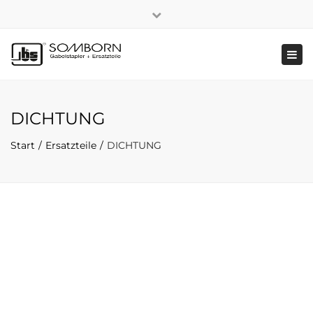
×
+49 2191 5808
|
Nachhaltigkeit
Close
top
Tog
bar
navi
DICHTUNG
Start
Ersatzteile
DICHTUNG