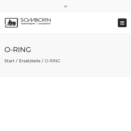
×
+49 2191 5808
|
Nachhaltigkeit
Close
top
Tog
bar
navi
O-RING
Start
Ersatzteile
O-RING