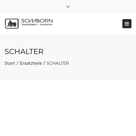
×
+49 2191 5808
|
Nachhaltigkeit
Close
top
Tog
bar
navi
SCHALTER
Start
Ersatzteile
SCHALTER