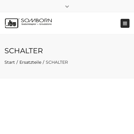
×
+49 2191 5808
|
Nachhaltigkeit
Close
top
Tog
bar
navi
SCHALTER
Start
Ersatzteile
SCHALTER