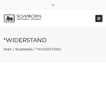
×
+49 2191 5808
|
Nachhaltigkeit
Close
top
Tog
bar
navi
*WIDERSTAND
Start
Ersatzteile
*WIDERSTAND